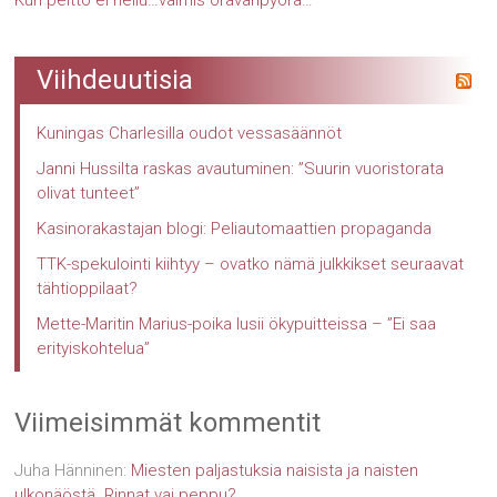
Viihdeuutisia
Kuningas Charlesilla oudot vessasäännöt
Janni Hussilta raskas avautuminen: ”Suurin vuoristorata
olivat tunteet”
Kasinorakastajan blogi: Peliautomaattien propaganda
TTK-spekulointi kiihtyy – ovatko nämä julkkikset seuraavat
tähtioppilaat?
Mette-Maritin Marius-poika lusii ökypuitteissa – ”Ei saa
erityiskohtelua”
Viimeisimmät kommentit
Juha Hänninen
:
Miesten paljastuksia naisista ja naisten
ulkonäöstä. Rinnat vai peppu?