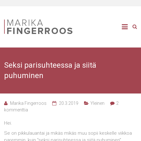
Seksi parisuhteessa ja siitä
puhuminen
Marika Fingerroos
20.3.2019
Yleinen
2
kommenttia
Hei.
Se on pikkulauantai ja mikäs mikäs muu sopii keskelle viikkoa
paremmin, kuin ”seksi parisuhteessa ja siitä puhuminen” .