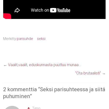
Merkitty:
parisuhde
seksi
←
Vaalit,vaalit, eduskunnasta puuttuu munaa…
”Ota brutaalisti”
→
2 kommenttia “
Seksi parisuhteessa ja siitä
puhuminen
”
Timo