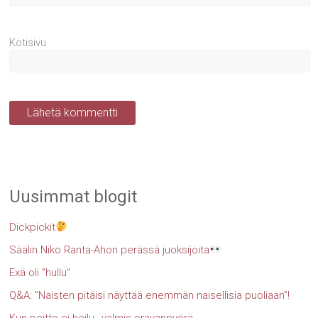
Kotisivu
Uusimmat blogit
Dickpickit
Säälin Niko Ranta-Ahon perässä juoksijoita
Exä oli ”hullu”
Q&A: ”Naisten pitäisi näyttää enemmän naisellisia puoliaan”!
Kun peitto ei heilu…valmis oravanpyörä…