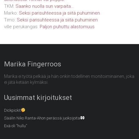
TKM
:
Saanko nuolla sun varpaita…
Marko
:
Seksi parisuhteessa ja siitä puhuminen
Timo
:
Seksi parisuhteessa ja siitä puhuminen
ville perukangas
:
Paljon puhuttu alastomuus
Marika Fingerroos
Marika ei työtä pelkää ja hän onkin todellinen monitoiminainen, joka
ei jätä ketään kylmäksi.
Uusimmat kirjoitukset
Dickpickit
Säälin Niko Ranta-Ahon perässä juoksijoita
Exä oli ”hullu”