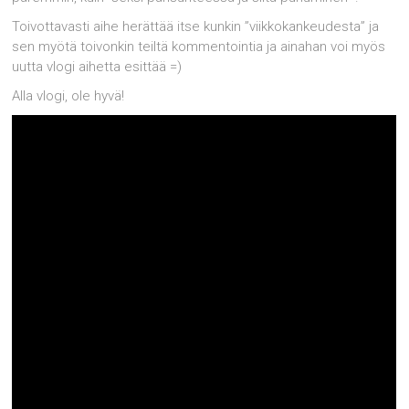
Toivottavasti aihe herättää itse kunkin ”viikkokankeudesta” ja
sen myötä toivonkin teiltä kommentointia ja ainahan voi myös
uutta vlogi aihetta esittää =)
Alla vlogi, ole hyvä!