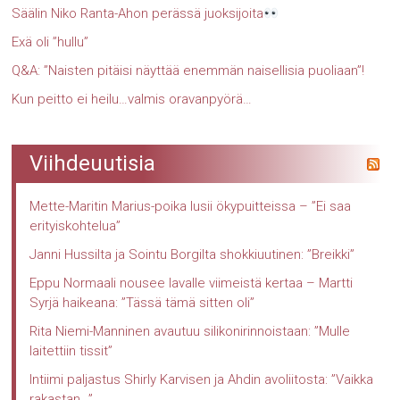
Säälin Niko Ranta-Ahon perässä juoksijoita
Exä oli ”hullu”
Q&A: ”Naisten pitäisi näyttää enemmän naisellisia puoliaan”!
Kun peitto ei heilu…valmis oravanpyörä…
Viihdeuutisia
Mette-Maritin Marius-poika lusii ökypuitteissa – ”Ei saa
erityiskohtelua”
Janni Hussilta ja Sointu Borgilta shokkiuutinen: ”Breikki”
Eppu Normaali nousee lavalle viimeistä kertaa – Martti
Syrjä haikeana: ”Tässä tämä sitten oli”
Rita Niemi-Manninen avautuu silikonirinnoistaan: ”Mulle
laitettiin tissit”
Intiimi paljastus Shirly Karvisen ja Ahdin avoliitosta: ”Vaikka
rakastan…”