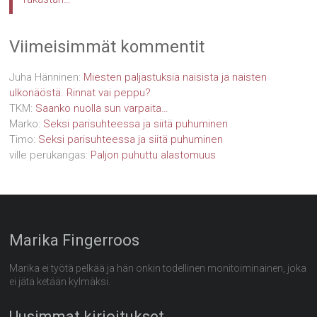
Viimeisimmät kommentit
Juha Hänninen
:
Miesten paljastuksia naisista ja naisten
ulkonäöstä. Rinnat vai peppu?
TKM
:
Saanko nuolla sun varpaita…
Marko
:
Seksi parisuhteessa ja siitä puhuminen
Timo
:
Seksi parisuhteessa ja siitä puhuminen
ville perukangas
:
Paljon puhuttu alastomuus
Marika Fingerroos
Marika ei työtä pelkää ja hän onkin todellinen monitoiminainen, joka
ei jätä ketään kylmäksi.
Uusimmat kirjoitukset